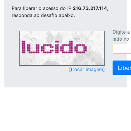
Para liberar o acesso
do IP
216.73.217.114
,
responda ao desafio abaixo.
Digite 
lado no
[trocar imagem]